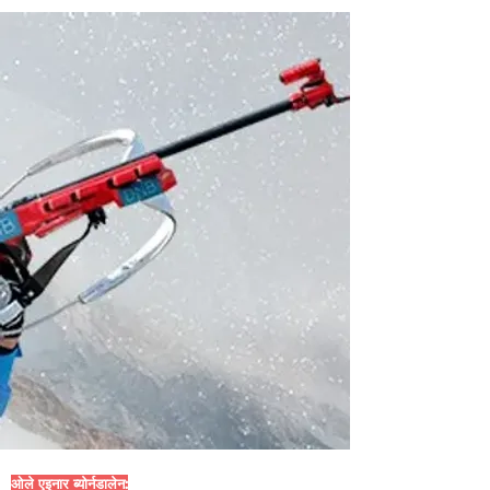
ओले एइनार ब्योर्नडालेन: